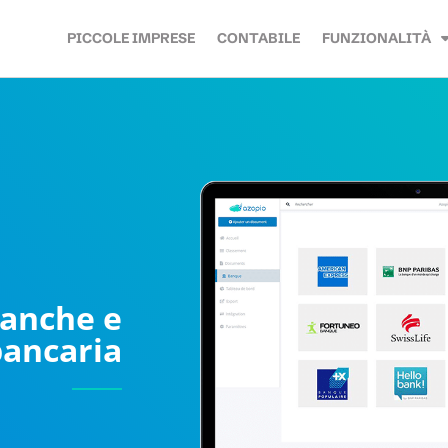
PICCOLE IMPRESE
CONTABILE
FUNZIONALITÀ
banche e
bancaria