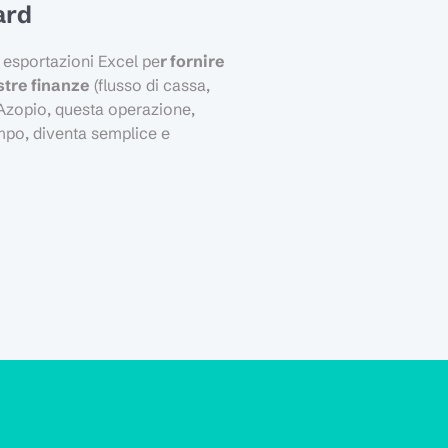
ard
 esportazioni Excel pe
r fornire
stre finanze
(flusso di cassa,
d Azopio, questa operazione,
empo, diventa semplice e