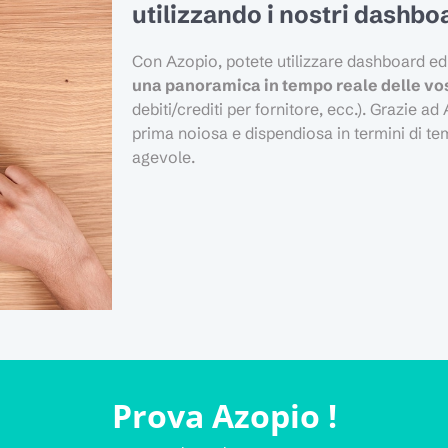
utilizzando i nostri dashbo
Con Azopio, potete utilizzare dashboard ed
una panoramica in tempo reale delle vo
debiti/crediti per fornitore, ecc.). Grazie a
prima noiosa e dispendiosa in termini di t
agevole.
Prova Azopio !