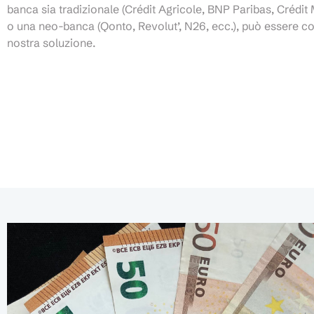
banca sia tradizionale (Crédit Agricole, BNP Paribas, Crédit 
o una neo-banca (Qonto, Revolut’, N26, ecc.), può essere col
nostra soluzione.