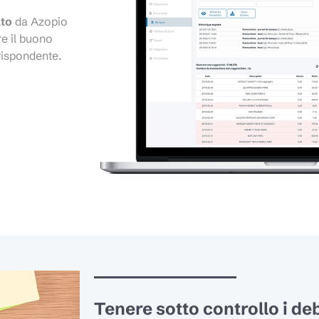
lto
da Azopio
re il buono
rispondente.
Tenere sotto controllo i debit