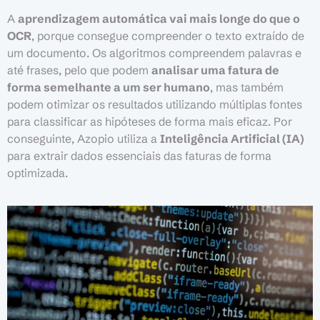
A
aprendizagem automática vai mais longe do que o
OCR
, porque consegue compreender o texto extraído de
um documento. Os algoritmos compreendem palavras e
até frases, pelo que podem
analisar uma fatura de
forma semelhante a um ser humano
, mas também
podem otimizar os resultados utilizando múltiplas fontes
para classificar as hipóteses de forma mais eficaz. Por
conseguinte, Azopio utiliza a
Inteligência Artificial (IA)
para extrair dados essenciais das faturas de forma
optimizada.